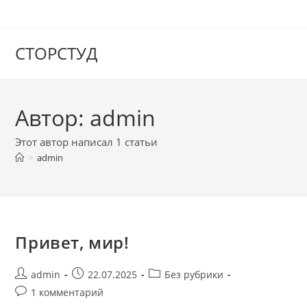
Перейти
к
содержимому
СТОРСТУД
Автор:
admin
Этот автор написал 1 статьи
>
admin
Привет, мир!
Автор
Запись
Рубрика
admin
22.07.2025
Без рубрики
записи:
опубликована:
записи:
Комментарии
1 комментарий
к